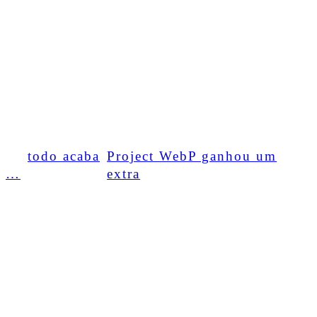
e não existe na vida de programador, quem
não sabe a gramática não conversa com
ninguém, falta de acento e todo cai …
←
todo acaba
Project WebP ganhou um
…
extra
→
COMENTÁRIOS
DEIXE UM COMENTÁRIO
O seu endereço de e-mail não será