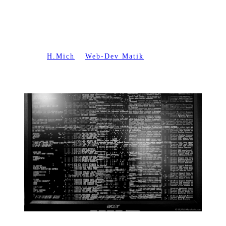
MEIA PALAVRA
BASTA É BOSTA …
Escrito por
H.Mich
em
Web-Dev Matik